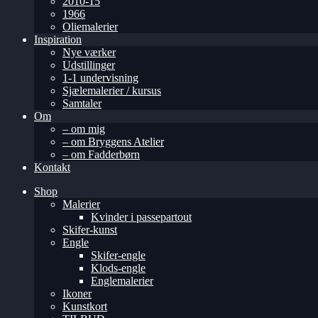
2010-15
1966
Oliemalerier
Inspiration
Nye værker
Udstillinger
1-1 undervisning
Sjælemalerier / kursus
Samtaler
Om
– om mig
– om Bryggens Atelier
– om Fadderbørn
Kontakt
Shop
Malerier
Kvinder i passepartout
Skifer-kunst
Engle
Skifer-engle
Klods-engle
Englemalerier
Ikoner
Kunstkort