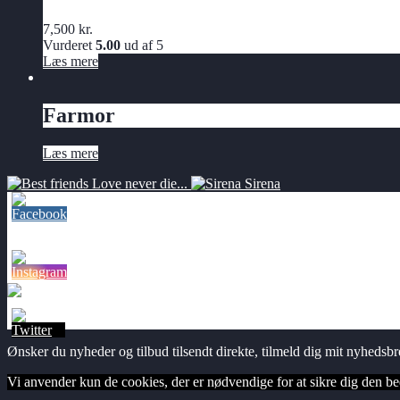
7,500
kr.
Vurderet
5.00
ud af 5
Læs mere
Farmor
Læs mere
Love never die...
Sirena
Følg mig på Facebook 🔻
Følg mig på Instagram 🔻
© Bryggens Gallerie & Atelier 2026
Ønsker du nyheder og tilbud tilsendt direkte, tilmeld dig mit nyhedsb
Vi anvender kun de cookies, der er nødvendige for at sikre dig den beds