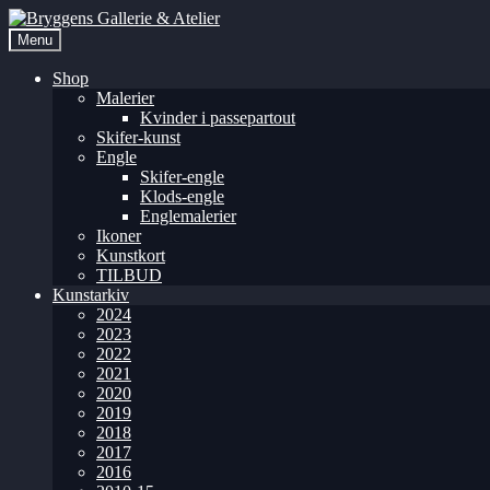
Menu
Shop
Malerier
Kvinder i passepartout
Skifer-kunst
Engle
Skifer-engle
Klods-engle
Englemalerier
Ikoner
Kunstkort
TILBUD
Kunstarkiv
2024
2023
2022
2021
2020
2019
2018
2017
2016