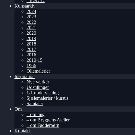
TILBUD
Kunstarkiv
2024
2023
2022
2021
2020
2019
2018
2017
2016
2010-15
1966
Oliemalerier
Inspiration
Nye værker
Udstillinger
1-1 undervisning
Sjælemalerier / kursus
Samtaler
Om
– om mig
– om Bryggens Atelier
– om Fadderbørn
Kontakt