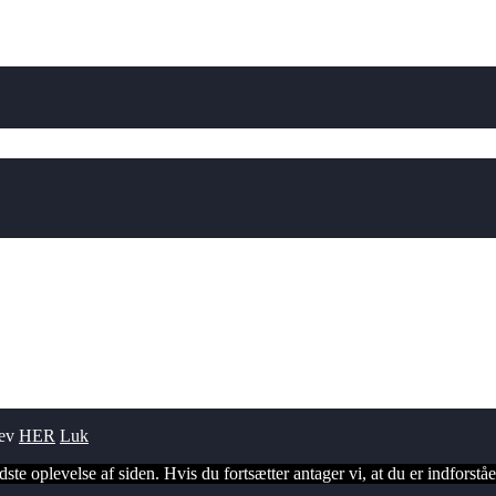
rev
HER
Luk
te oplevelse af siden. Hvis du fortsætter antager vi, at du er indforstå