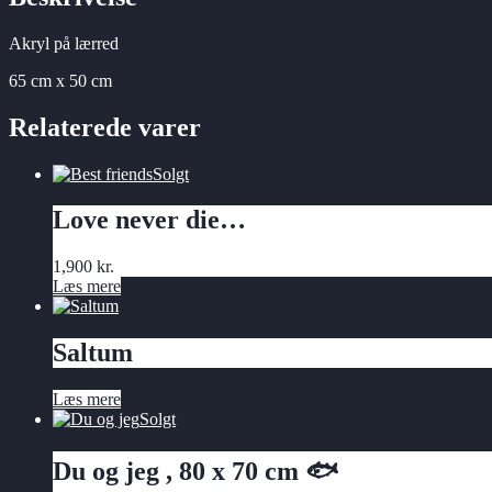
Akryl på lærred
65 cm x 50 cm
Relaterede varer
Solgt
Love never die…
1,900
kr.
Læs mere
Saltum
Læs mere
Solgt
Du og jeg , 80 x 70 cm 🐟