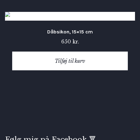
Dåbsikon, 15×15 cm
650
kr.
Tilføj til kurv
Følg mig på Facebook 🔻