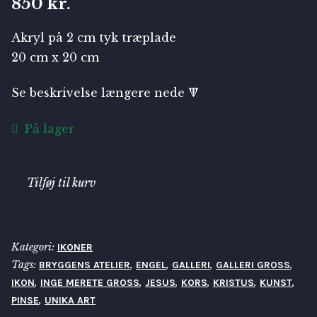
850
kr.
Akryl på 2 cm tyk træplade
20 cm x 20 cm
Se beskrivelse længere nede 🔻
På lager
Himmelsus,
Tilføj til kurv
20x20
cm
antal
Kategori:
IKONER
Tags:
,
,
,
,
BRYGGENS ATELIER
ENGEL
GALLERI
GALLERI GROSS
,
,
,
,
,
,
IKON
INGE MERETE GROSS
JESUS
KORS
KRISTUS
KUNST
,
PINSE
UNIKA ART