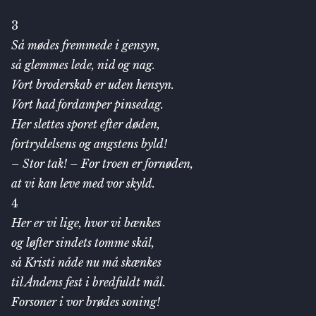
3
Så mødes fremmede i gensyn,
så glemmes lede, nid og nag.
Vort broderskab er uden hensyn.
Vort had fordamper pinsedag.
Her slettes sporet efter døden,
fortrydelsens og angstens byld!
– Stor tak! – For troen er fornøden,
at vi kan leve med vor skyld.
4
Her er vi lige, hvor vi bænkes
og løfter sindets tomme skål,
så Kristi nåde nu må skænkes
til Åndens fest i bredfuldt mål.
Forsoner i vor brødes soning!