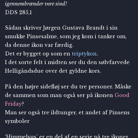
igennembrænder vore sind!
DDS 285,1
Sådan skriver Jørgen Gustava Brandt i sin
smukke Pinsesalme, som jeg kom i tanker om,
da denne ikon var færdig.
Det er bygget op som en
triptykon
.
I det sorte felt i midten ser du den sølvfarvede
Helligåndsdue over det gyldne kors.
På den højre sidefløj ser du tre personer. Måske
de sammen som man også ser på ikonen
Good
Friday
?
Man ser også tre ildtunger, et andet af Pinsens
symboler
‘Himmelsus’ er en del af en serie på tre ikoner.