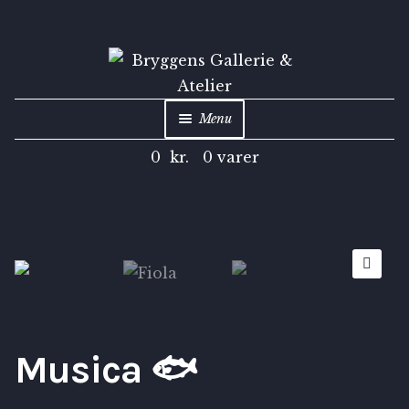
Menu
0
kr.
0 varer
Shop
Kunstarkiv
Inspiration
🔍
Om
Musica 🐟
Kontakt