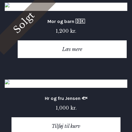
Solgt
Mor og barn 🇩🇰
1,200
kr.
Læs mere
Hr og fru Jensen 🐟
1,000
kr.
Tilføj til kurv