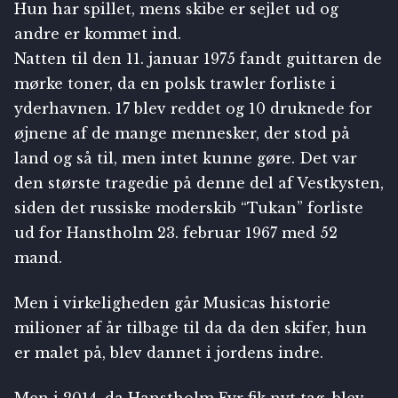
Hun har spillet, mens skibe er sejlet ud og
andre er kommet ind.
Natten til den 11. januar 1975 fandt guittaren de
mørke toner, da en polsk trawler forliste i
yderhavnen. 17 blev reddet og 10 druknede for
øjnene af de mange mennesker, der stod på
land og så til, men intet kunne gøre. Det var
den største tragedie på denne del af Vestkysten,
siden det russiske moderskib “Tukan” forliste
ud for Hanstholm 23. februar 1967 med 52
mand.
Men i virkeligheden går Musicas historie
milioner af år tilbage til da da den skifer, hun
er malet på, blev dannet i jordens indre.
Men i 2014, da Hanstholm Fyr fik nyt tag, blev