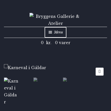
Menu
0
kr.
0 varer
Shop
Kunstarkiv
Inspiration
🔍
Om
Kontakt