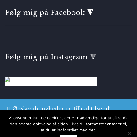
Følg mig på Facebook 🔻
Følg mig på Instagram 🔻
Ønsker du nyheder og tilbud tilsendt
direkte, tilmeld dig mit nyhedsbrev
HER
Vi anvender kun de cookies, der er nødvendige for at sikre dig
© Bryggens Gallerie & Atelier 2026
den bedste oplevelse af siden. Hvis du fortsætter antager vi,
Luk
at du er indforstået med det.