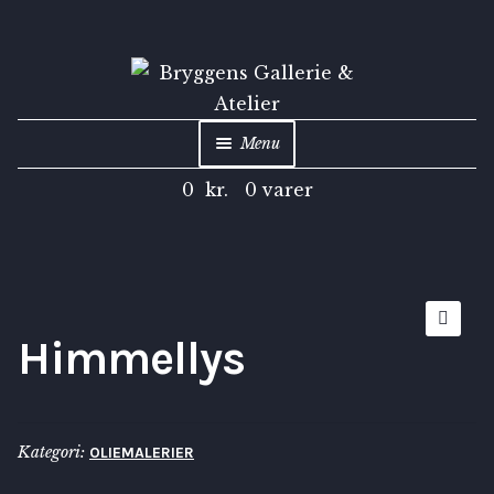
Menu
0
kr.
0 varer
Shop
Kunstarkiv
Inspiration
Himmellys
🔍
Om
Kategori:
OLIEMALERIER
Kontakt