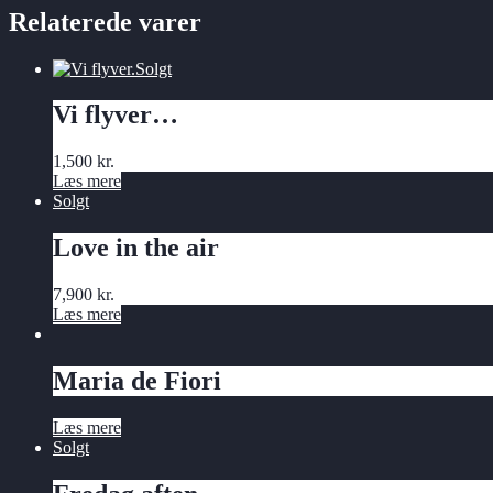
Relaterede varer
Solgt
Vi flyver…
1,500
kr.
Læs mere
Solgt
Love in the air
7,900
kr.
Læs mere
Maria de Fiori
Læs mere
Solgt