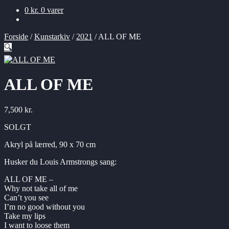
0
kr.
0 varer
Forside
/
Kunstarkiv
/
2021
/
ALL OF ME
🔍
ALL OF ME
7,500
kr.
SOLGT
Akryl på lærred, 90 x 70 cm
Husker du Louis Armstrongs sang:
ALL OF ME –
Why not take all of me
Can’t you see
I’m no good without you
Take my lips
I want to loose them