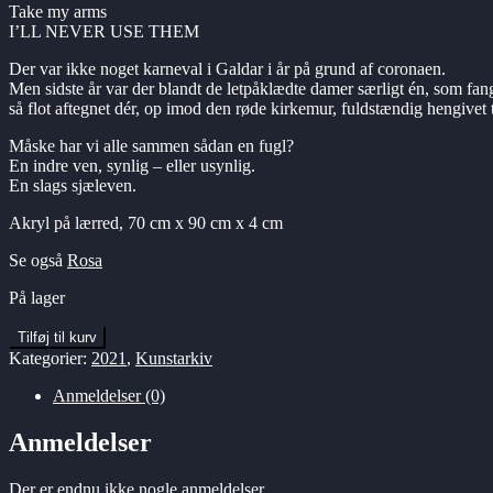
Take my arms
I’LL NEVER USE THEM
Der var ikke noget karneval i Galdar i år på grund af coronaen.
Men sidste år var der blandt de letpåklædte damer særligt én, som fa
så flot aftegnet dér, op imod den røde kirkemur, fuldstændig hengive
Måske har vi alle sammen sådan en fugl?
En indre ven, synlig – eller usynlig.
En slags sjæleven.
Akryl på lærred, 70 cm x 90 cm x 4 cm
Se også
Rosa
På lager
ALL
Tilføj til kurv
OF
Kategorier:
2021
,
Kunstarkiv
ME
antal
Anmeldelser (0)
Anmeldelser
Der er endnu ikke nogle anmeldelser.