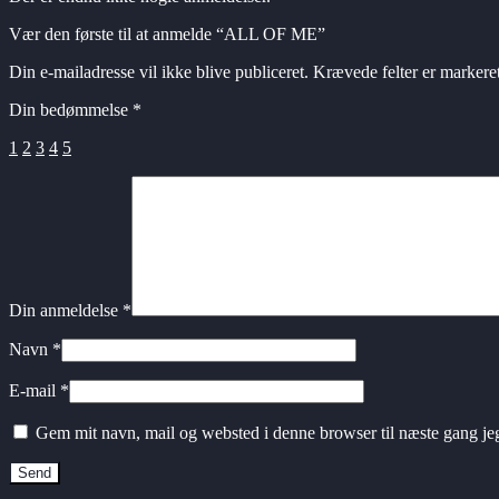
Vær den første til at anmelde “ALL OF ME”
Din e-mailadresse vil ikke blive publiceret.
Krævede felter er marker
Din bedømmelse
*
1
2
3
4
5
Din anmeldelse
*
Navn
*
E-mail
*
Gem mit navn, mail og websted i denne browser til næste gang j