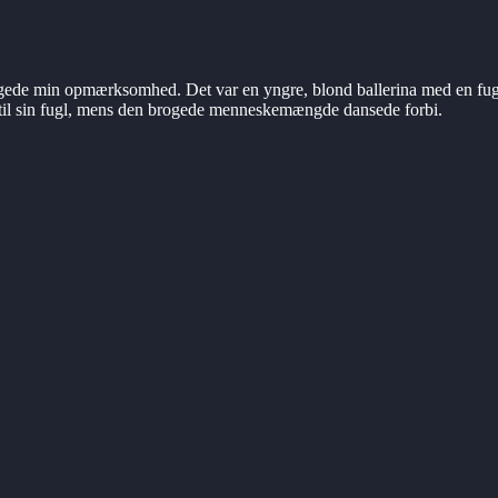
ngede min opmærksomhed. Det var en yngre, blond ballerina med en fugl
t til sin fugl, mens den brogede menneskemængde dansede forbi.