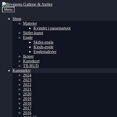
Menu
Shop
Malerier
Kvinder i passepartout
Skifer-kunst
Engle
Skifer-engle
Klods-engle
Englemalerier
Ikoner
Kunstkort
TILBUD
Kunstarkiv
2024
2023
2022
2021
2020
2019
2018
2017
2016