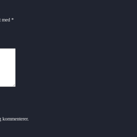
et med
*
eg kommenterer.