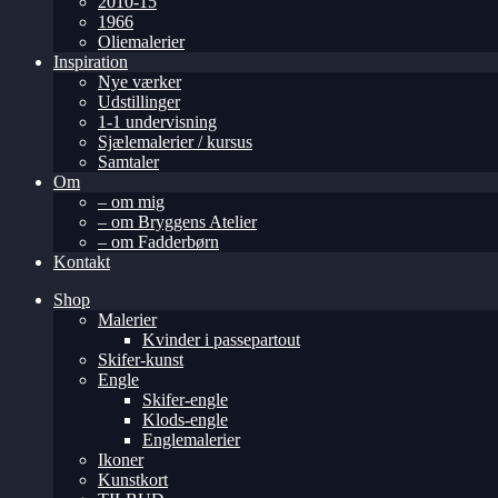
2010-15
1966
Oliemalerier
Inspiration
Nye værker
Udstillinger
1-1 undervisning
Sjælemalerier / kursus
Samtaler
Om
– om mig
– om Bryggens Atelier
– om Fadderbørn
Kontakt
Shop
Malerier
Kvinder i passepartout
Skifer-kunst
Engle
Skifer-engle
Klods-engle
Englemalerier
Ikoner
Kunstkort