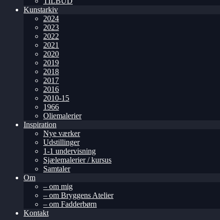
TILBUD
Kunstarkiv
2024
2023
2022
2021
2020
2019
2018
2017
2016
2010-15
1966
Oliemalerier
Inspiration
Nye værker
Udstillinger
1-1 undervisning
Sjælemalerier / kursus
Samtaler
Om
– om mig
– om Bryggens Atelier
– om Fadderbørn
Kontakt