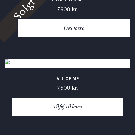
Solgt
7,900
kr.
Læs mere
ALL OF ME
7,500
kr.
Tilføj til kurv