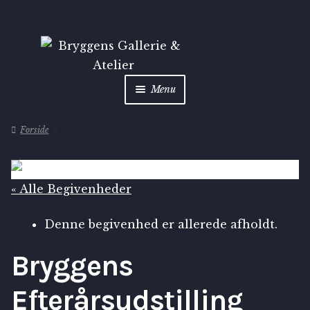
Menu
Shop
Forside
Kunstarkiv
« Alle Begivenheder
Inspiration
Denne begivenhed er allerede afholdt.
Om
Bryggens
Kontakt
Efterårsudstilling