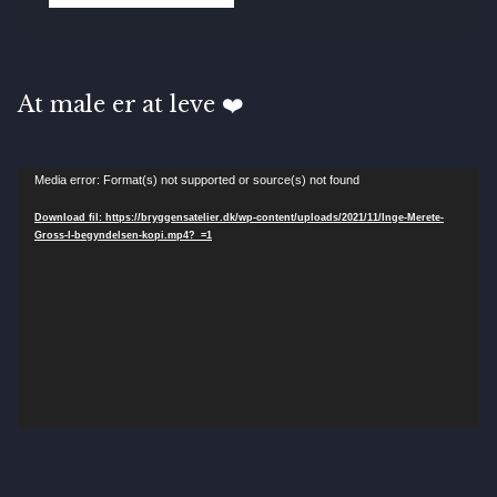
At male er at leve ❤️
Videoafspiller
Media error: Format(s) not supported or source(s) not found
Download fil: https://bryggensatelier.dk/wp-content/uploads/2021/11/Inge-Merete-
Gross-I-begyndelsen-kopi.mp4?_=1