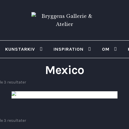
KUNSTARKIV
INSPIRATION
OM
Mexico
lle 3 resultater
5,100
kr.
lle 3 resultater