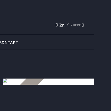
0
kr.
0 varer
KONTAKT
4,900
kr.
5.00
Solgt