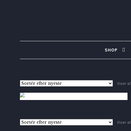
SHOP
Viser a
4,900
kr.
Viser a